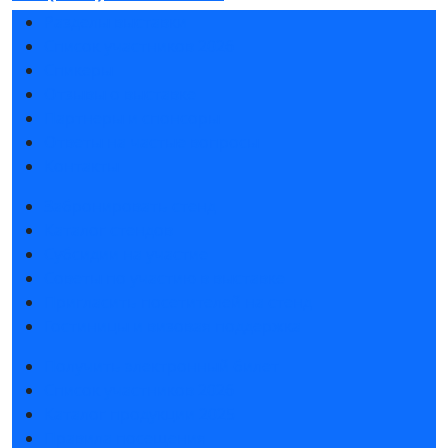
Разделы выставки
Список участников 2026
Спикеры
Отзывы о выставке
Партнеры и спонсоры
Ответы на частые вопросы
Контакты
Забронировать стенд
Каталог стендов
Субсидии на участие
Советы по участию в выставке
Пригласить посетителей на стенд
Гостиницы и визовая поддержка
Получить электронный билет
Список участников 2026
Каталог продукции 2025
Правила посещения