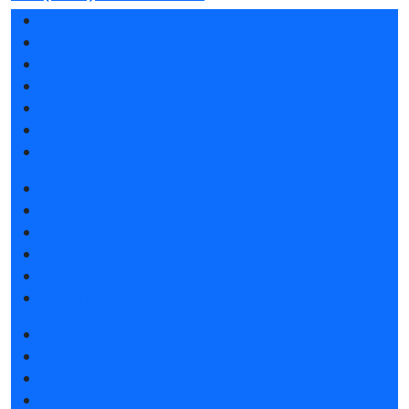
Разделы выставки
Список участников 2026
Спикеры
Отзывы о выставке
Партнеры и спонсоры
Ответы на частые вопросы
Контакты
Забронировать стенд
Каталог стендов
Субсидии на участие
Советы по участию в выставке
Пригласить посетителей на стенд
Гостиницы и визовая поддержка
Получить электронный билет
Список участников 2026
Каталог продукции 2025
Правила посещения