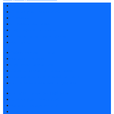
Разделы выставки
Список участников 2026
Спикеры
Отзывы о выставке
Партнеры и спонсоры
Ответы на частые вопросы
Контакты
Забронировать стенд
Каталог стендов
Субсидии на участие
Советы по участию в выставке
Пригласить посетителей на стенд
Гостиницы и визовая поддержка
Получить электронный билет
Список участников 2026
Каталог продукции 2025
Правила посещения