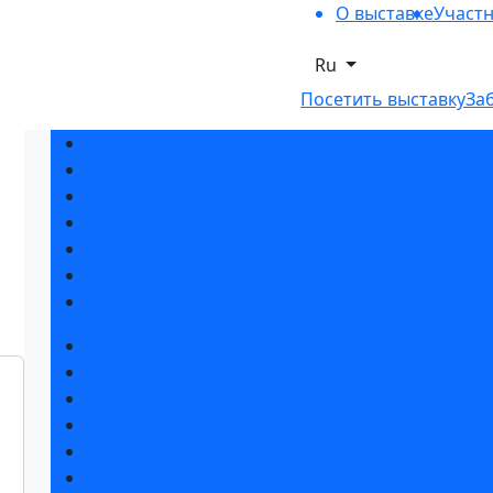
О выставке
Участ
Ru
Посетить выставку
За
Разделы выставки
Список участников 2026
Спикеры
Отзывы о выставке
Партнеры и спонсоры
Ответы на частые вопросы
Контакты
Забронировать стенд
Каталог стендов
Субсидии на участие
Советы по участию в выставке
Пригласить посетителей на стенд
Гостиницы и визовая поддержка