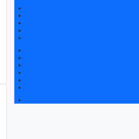
Получить электронный билет
Список участников 2026
Каталог продукции 2025
Правила посещения
Гостиницы и визовая поддержка
Новости выставки
Статьи участников
Пресс-релизы
Фото и видео
Для СМИ
Аккредитация СМИ
Деловая программа