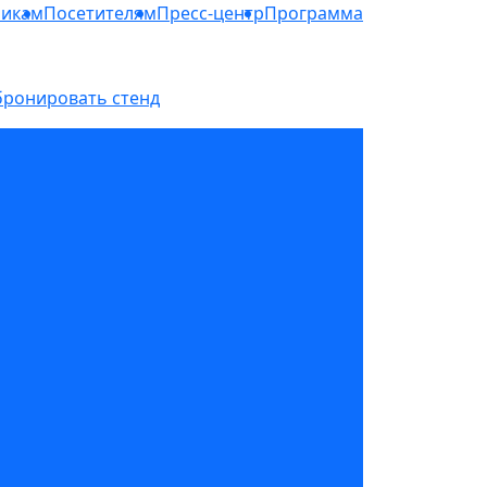
никам
Посетителям
Пресс-центр
Программа
бронировать стенд