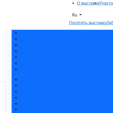
О выставке
Участ
Ru
Посетить выставку
За
Разделы выставки
Список участников 2026
Спикеры
Отзывы о выставке
Партнеры и спонсоры
Ответы на частые вопросы
Контакты
Забронировать стенд
Каталог стендов
Субсидии на участие
Советы по участию в выставке
Пригласить посетителей на стенд
Гостиницы и визовая поддержка