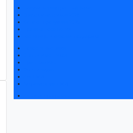
Получить электронный билет
Список участников 2026
Каталог продукции 2025
Правила посещения
Гостиницы и визовая поддержка
Новости выставки
Статьи участников
Пресс-релизы
Фото и видео
Для СМИ
Аккредитация СМИ
Деловая программа