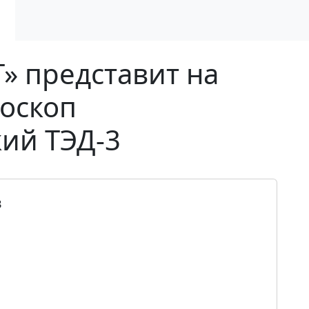
» представит на
оскоп
ий ТЭД-3
3