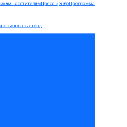
никам
Посетителям
Пресс-центр
Программа
бронировать стенд