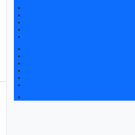
Получить электронный билет
Список участников 2026
Каталог продукции 2025
Правила посещения
Гостиницы и визовая поддержка
Новости выставки
Статьи участников
Пресс-релизы
Фото и видео
Для СМИ
Аккредитация СМИ
Деловая программа