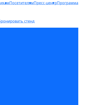
никам
Посетителям
Пресс-центр
Программа
бронировать стенд