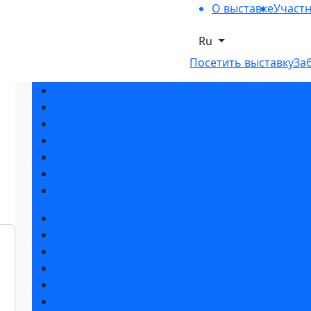
О выставке
Участ
Ru
Посетить выставку
За
Разделы выставки
Список участников 2026
Спикеры
Отзывы о выставке
Партнеры и спонсоры
Ответы на частые вопросы
Контакты
Забронировать стенд
Каталог стендов
Субсидии на участие
Советы по участию в выставке
Пригласить посетителей на стенд
Гостиницы и визовая поддержка