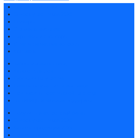
Разделы выставки
Список участников 2026
Спикеры
Отзывы о выставке
Партнеры и спонсоры
Ответы на частые вопросы
Контакты
Забронировать стенд
Каталог стендов
Субсидии на участие
Советы по участию в выставке
Пригласить посетителей на стенд
Гостиницы и визовая поддержка
Получить электронный билет
Список участников 2026
Каталог продукции 2025
Правила посещения