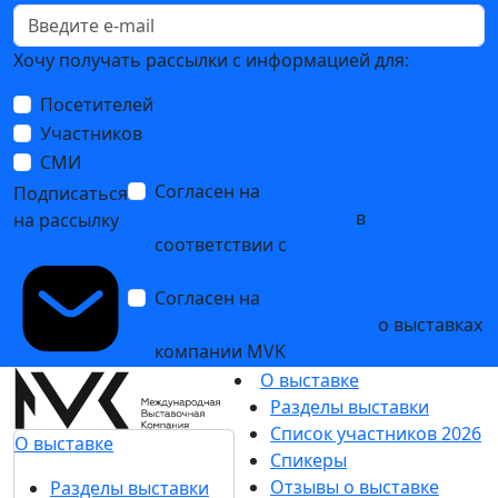
Хочу получать рассылки с информацией для:
Посетителей
Участников
СМИ
Согласен на
обработку
Подписаться
персональных данных
в
на рассылку
соответствии с
Политикой
обработки персональных данных
Согласен на
получение уведомлений
и рекламных сообщений
о выставках
компании MVK
О выставке
Разделы выставки
Список участников 2026
О выставке
Спикеры
Отзывы о выставке
Разделы выставки