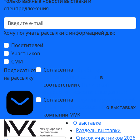
только важные новости выставки и
спецпредложения.
Хочу получать рассылки с информацией для:
Посетителей
Участников
СМИ
Согласен на
обработку
Подписаться
персональных данных
в
на рассылку
соответствии с
Политикой
обработки персональных данных
Согласен на
получение уведомлений
и рекламных сообщений
о выставках
компании MVK
О выставке
Разделы выставки
Список участников 2026