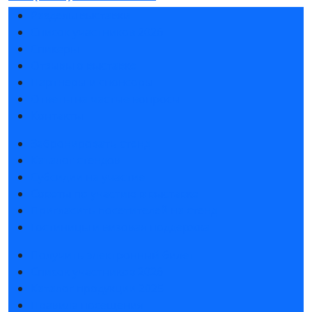
Разделы выставки
Список участников 2026
Спикеры
Отзывы о выставке
Партнеры и спонсоры
Ответы на частые вопросы
Контакты
Забронировать стенд
Каталог стендов
Субсидии на участие
Советы по участию в выставке
Пригласить посетителей на стенд
Гостиницы и визовая поддержка
Получить электронный билет
Список участников 2026
Каталог продукции 2025
Правила посещения