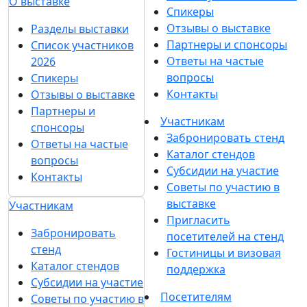
О выставке
Спикеры
Отзывы о выставке
Разделы выставки
Партнеры и спонсоры
Список участников
Ответы на частые
2026
вопросы
Спикеры
Контакты
Отзывы о выставке
Партнеры и
Участникам
спонсоры
Забронировать стенд
Ответы на частые
Каталог стендов
вопросы
Субсидии на участие
Контакты
Советы по участию в
выставке
Участникам
Пригласить
Забронировать
посетителей на стенд
стенд
Гостиницы и визовая
Каталог стендов
поддержка
Субсидии на участие
Посетителям
Советы по участию в