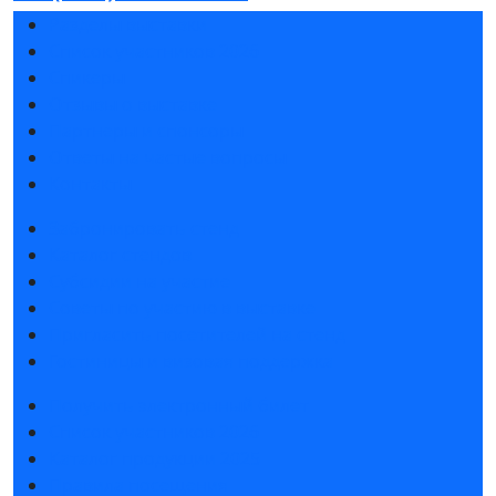
Разделы выставки
Список участников 2026
Спикеры
Отзывы о выставке
Партнеры и спонсоры
Ответы на частые вопросы
Контакты
Забронировать стенд
Каталог стендов
Субсидии на участие
Советы по участию в выставке
Пригласить посетителей на стенд
Гостиницы и визовая поддержка
Получить электронный билет
Список участников 2026
Каталог продукции 2025
Правила посещения