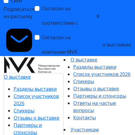
СМИ
Согласен на
обработку
Подписаться
персональных данных
в
на рассылку
соответствии с
Политикой
обработки персональных данных
Согласен на
получение уведомлений
и рекламных сообщений
о выставках
компании MVK
О выставке
Разделы выставки
Список участников 2026
О выставке
Спикеры
Отзывы о выставке
Разделы выставки
Партнеры и спонсоры
Список участников
Ответы на частые
2026
вопросы
Спикеры
Контакты
Отзывы о выставке
Партнеры и
Участникам
спонсоры