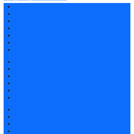
Разделы выставки
Список участников 2026
Спикеры
Отзывы о выставке
Партнеры и спонсоры
Ответы на частые вопросы
Контакты
Забронировать стенд
Каталог стендов
Субсидии на участие
Советы по участию в выставке
Пригласить посетителей на стенд
Гостиницы и визовая поддержка
Получить электронный билет
Список участников 2026
Каталог продукции 2025
Правила посещения