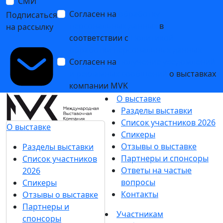
СМИ
Согласен на
обработку
Подписаться
персональных данных
в
на рассылку
соответствии с
Политикой
обработки персональных данных
Согласен на
получение уведомлений
и рекламных сообщений
о выставках
компании MVK
О выставке
Разделы выставки
Список участников 2026
О выставке
Спикеры
Отзывы о выставке
Разделы выставки
Партнеры и спонсоры
Список участников
Ответы на частые
2026
вопросы
Спикеры
Контакты
Отзывы о выставке
Партнеры и
Участникам
спонсоры