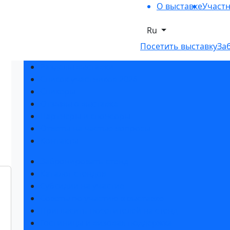
О выставке
Участ
Ru
Посетить выставку
За
Разделы выставки
Список участников 2026
Спикеры
Отзывы о выставке
Партнеры и спонсоры
Ответы на частые вопросы
Контакты
Забронировать стенд
Каталог стендов
Субсидии на участие
Советы по участию в выставке
Пригласить посетителей на стенд
Гостиницы и визовая поддержка