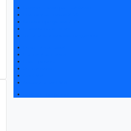
Получить электронный билет
Список участников 2026
Каталог продукции 2025
Правила посещения
Гостиницы и визовая поддержка
Новости выставки
Статьи участников
Пресс-релизы
Фото и видео
Для СМИ
Аккредитация СМИ
Деловая программа