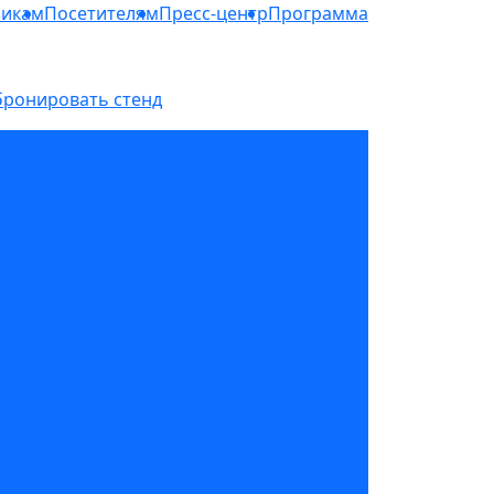
никам
Посетителям
Пресс-центр
Программа
бронировать стенд