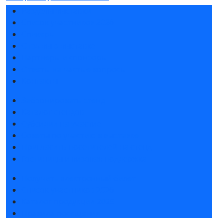
Разделы выставки
Список участников 2026
Спикеры
Отзывы о выставке
Партнеры и спонсоры
Ответы на частые вопросы
Контакты
Забронировать стенд
Каталог стендов
Субсидии на участие
Советы по участию в выставке
Пригласить посетителей на стенд
Гостиницы и визовая поддержка
Получить электронный билет
Список участников 2026
Каталог продукции 2025
Правила посещения