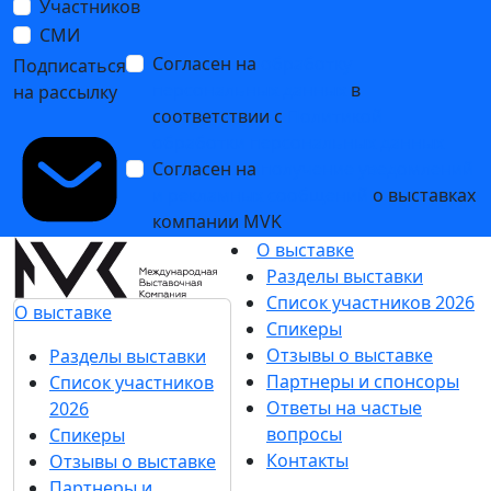
Участников
СМИ
Согласен на
обработку
Подписаться
персональных данных
в
на рассылку
соответствии с
Политикой
обработки персональных данных
Согласен на
получение уведомлений
и рекламных сообщений
о выставках
компании MVK
О выставке
Разделы выставки
Список участников 2026
О выставке
Спикеры
Отзывы о выставке
Разделы выставки
Партнеры и спонсоры
Список участников
Ответы на частые
2026
вопросы
Спикеры
Контакты
Отзывы о выставке
Партнеры и