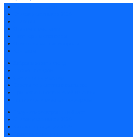
Разделы выставки
Список участников 2026
Спикеры
Отзывы о выставке
Партнеры и спонсоры
Ответы на частые вопросы
Контакты
Забронировать стенд
Каталог стендов
Субсидии на участие
Советы по участию в выставке
Пригласить посетителей на стенд
Гостиницы и визовая поддержка
Получить электронный билет
Список участников 2026
Каталог продукции 2025
Правила посещения