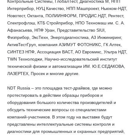
Контрольные Системы, ГлобалТест, Диагностика М, НПП
Интерприбор, НУЦ Качество, НПП Машпроект, Ньюком-НДТ,
Новотест, Октанта, ПОЛИИНФОРМ, ПРОДИС.НДТ, Рентест,
Спектрофлэш, КТБ Стройприбор, НПО Техномаш им. С. А.
Афанасьева, НПФ Уран, Представительство SIUI,
Физприбор, ЭксТехн, Энергодиагностика, А3 Инжиниринг,
АктивТестГруп, компания АЗИМУТ ФОТОНИКС, ГК Алтек,
СИНТЕЗ НПФ, Ассоциация ВАСТ, АО Евромикс, Ультра НДТ,
TWN Технолоджи, Научно-исследовательский институт
технической физики и автоматизации ИМ. Ю.Е.СЕДАКОВА,
ЛАЗЕРТЕХ, Просек и многие другие.
NDT Russia – это площадка тест-драйвов, где можно
протестировать в действии образцы приборов и
оборудования большого количества производителей и
обсудить технические вопросы со специалистами
компаний-участников. В этом году на выставке будут
представлены интеллектуальные системы контроля и
диагностики для промышленных и охранных предприятий,