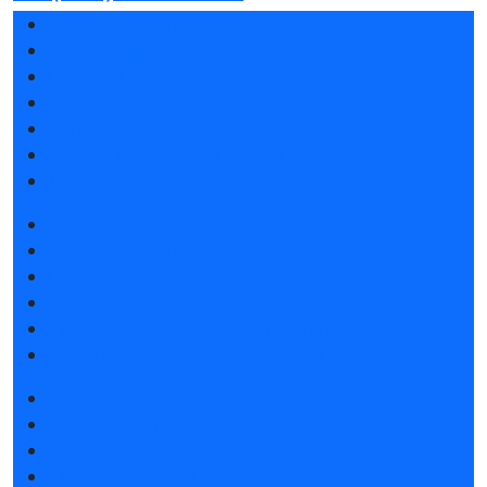
Разделы выставки
Список участников 2026
Спикеры
Отзывы о выставке
Партнеры и спонсоры
Ответы на частые вопросы
Контакты
Забронировать стенд
Каталог стендов
Субсидии на участие
Советы по участию в выставке
Пригласить посетителей на стенд
Гостиницы и визовая поддержка
Получить электронный билет
Список участников 2026
Каталог продукции 2025
Правила посещения