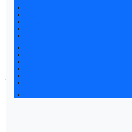
Получить электронный билет
Список участников 2026
Каталог продукции 2025
Правила посещения
Гостиницы и визовая поддержка
Новости выставки
Статьи участников
Пресс-релизы
Фото и видео
Для СМИ
Аккредитация СМИ
Деловая программа