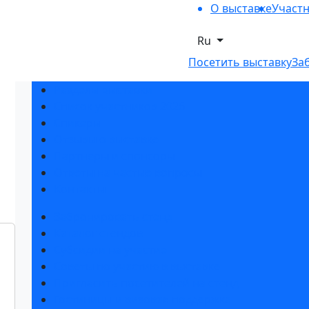
О выставке
Участ
Ru
Посетить выставку
За
Разделы выставки
Список участников 2026
Спикеры
Отзывы о выставке
Партнеры и спонсоры
Ответы на частые вопросы
Контакты
Забронировать стенд
Каталог стендов
Субсидии на участие
Советы по участию в выставке
Пригласить посетителей на стенд
Гостиницы и визовая поддержка