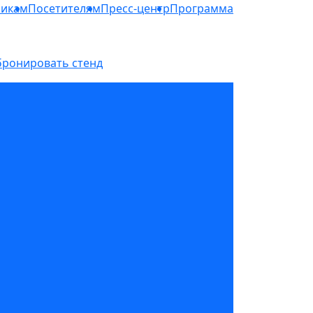
никам
Посетителям
Пресс-центр
Программа
бронировать стенд