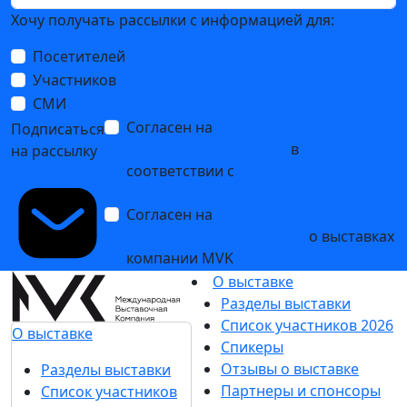
Хочу получать рассылки с информацией для:
Посетителей
Участников
СМИ
Согласен на
обработку
Подписаться
персональных данных
в
на рассылку
соответствии с
Политикой
обработки персональных данных
Согласен на
получение уведомлений
и рекламных сообщений
о выставках
компании MVK
О выставке
Разделы выставки
Список участников 2026
О выставке
Спикеры
Отзывы о выставке
Разделы выставки
Партнеры и спонсоры
Список участников