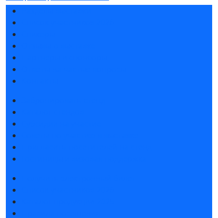
Разделы выставки
Список участников 2026
Спикеры
Отзывы о выставке
Партнеры и спонсоры
Ответы на частые вопросы
Контакты
Забронировать стенд
Каталог стендов
Субсидии на участие
Советы по участию в выставке
Пригласить посетителей на стенд
Гостиницы и визовая поддержка
Получить электронный билет
Список участников 2026
Каталог продукции 2025
Правила посещения