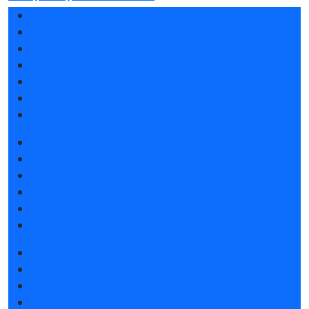
Разделы выставки
Список участников 2026
Спикеры
Отзывы о выставке
Партнеры и спонсоры
Ответы на частые вопросы
Контакты
Забронировать стенд
Каталог стендов
Субсидии на участие
Советы по участию в выставке
Пригласить посетителей на стенд
Гостиницы и визовая поддержка
Получить электронный билет
Список участников 2026
Каталог продукции 2025
Правила посещения