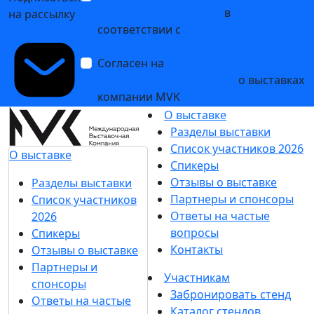
персональных данных
в
на рассылку
соответствии с
Политикой
обработки персональных данных
Согласен на
получение уведомлений
и рекламных сообщений
о выставках
компании MVK
О выставке
Разделы выставки
Список участников 2026
О выставке
Спикеры
Отзывы о выставке
Разделы выставки
Партнеры и спонсоры
Список участников
Ответы на частые
2026
вопросы
Спикеры
Контакты
Отзывы о выставке
Партнеры и
Участникам
спонсоры
Забронировать стенд
Ответы на частые
Каталог стендов