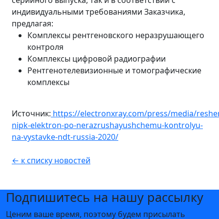
серийного выпуска, так и в соответствии с
индивидуальными требованиями Заказчика,
предлагая:
Комплексы рентгеновского неразрушающего
контроля
Комплексы цифровой радиографии
Рентгенотелевизионные и томографические
комплексы
Источник:
https://electronxray.com/press/media/reshe
nipk-elektron-po-nerazrushayushchemu-kontrolyu-
na-vystavke-ndt-russia-2020/
← к списку новостей
Подпишитесь на нашу рассылку
Ценим ваше время, поэтому будем присылать