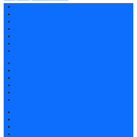
Разделы выставки
Список участников 2026
Спикеры
Отзывы о выставке
Партнеры и спонсоры
Ответы на частые вопросы
Контакты
Забронировать стенд
Каталог стендов
Субсидии на участие
Советы по участию в выставке
Пригласить посетителей на стенд
Гостиницы и визовая поддержка
Получить электронный билет
Список участников 2026
Каталог продукции 2025
Правила посещения