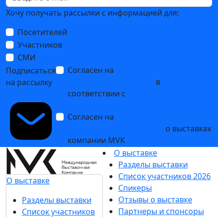
Хочу получать рассылки с информацией для:
Посетителей
Участников
СМИ
Согласен на
обработку
Подписаться
персональных данных
в
на рассылку
соответствии с
Политикой
обработки персональных данных
Согласен на
получение уведомлений
и рекламных сообщений
о выставках
компании MVK
О выставке
Разделы выставки
Список участников 2026
О выставке
Спикеры
Отзывы о выставке
Разделы выставки
Партнеры и спонсоры
Список участников