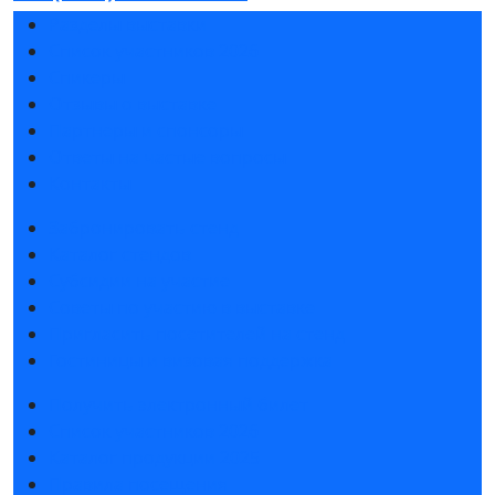
Разделы выставки
Список участников 2026
Спикеры
Отзывы о выставке
Партнеры и спонсоры
Ответы на частые вопросы
Контакты
Забронировать стенд
Каталог стендов
Субсидии на участие
Советы по участию в выставке
Пригласить посетителей на стенд
Гостиницы и визовая поддержка
Получить электронный билет
Список участников 2026
Каталог продукции 2025
Правила посещения