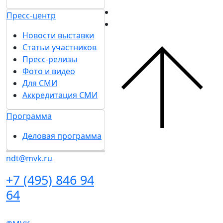
Ответы на частые
2026
вопросы
Спикеры
Контакты
Отзывы о выставке
Партнеры и
Участникам
спонсоры
Забронировать стенд
Ответы на частые
Каталог стендов
вопросы
Субсидии на участие
Контакты
Советы по участию в
выставке
Участникам
Пригласить
Забронировать
посетителей на стенд
стенд
Гостиницы и визовая
Каталог стендов
поддержка
Субсидии на участие
Посетителям
Советы по участию в
Получить электронный
выставке
билет
Пригласить
Список участников 2026
посетителей на