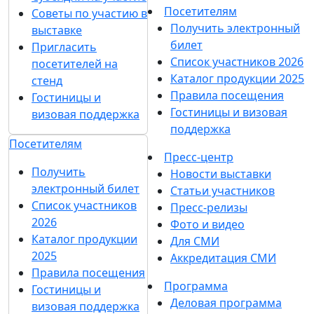
Хочу получать рассылки с информацией для:
Посетителей
Участников
СМИ
Согласен на
обработку
Подписаться
персональных данных
в
на рассылку
соответствии с
Политикой
обработки персональных данных
Согласен на
получение уведомлений
и рекламных сообщений
о выставках
компании MVK
О выставке
Разделы выставки
Список участников 2026
О выставке
Спикеры
Отзывы о выставке
Разделы выставки
Партнеры и спонсоры
Список участников