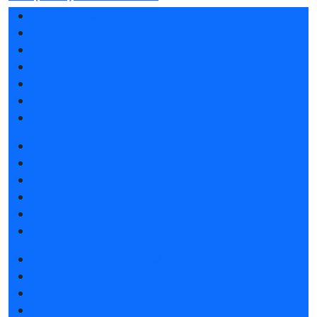
Разделы выставки
Список участников 2026
Спикеры
Отзывы о выставке
Партнеры и спонсоры
Ответы на частые вопросы
Контакты
Забронировать стенд
Каталог стендов
Субсидии на участие
Советы по участию в выставке
Пригласить посетителей на стенд
Гостиницы и визовая поддержка
Получить электронный билет
Список участников 2026
Каталог продукции 2025
Правила посещения