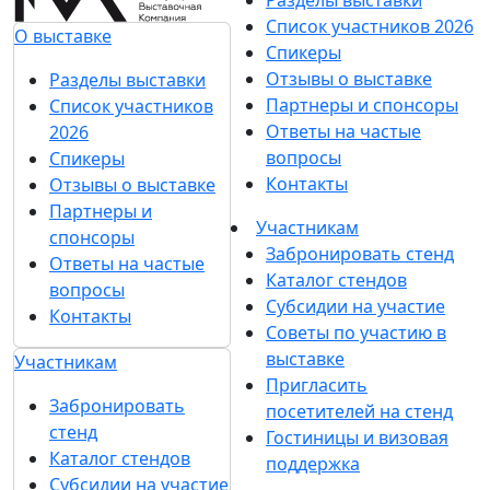
ИНЕЛСО представляет разработчика и
производителя датчиков рентгеновского излучения
– Beephoton
25 июня 2024
Октанта представит ЭМА-толщиномеры и
вихретоковые дефектоскопы на NDT Russia
24 июня 2024
...
6
7
8
9
10
...
Подпишитесь на нашу рассылку
Ценим ваше время, поэтому будем присылать
только важные новости выставки и
спецпредложения.