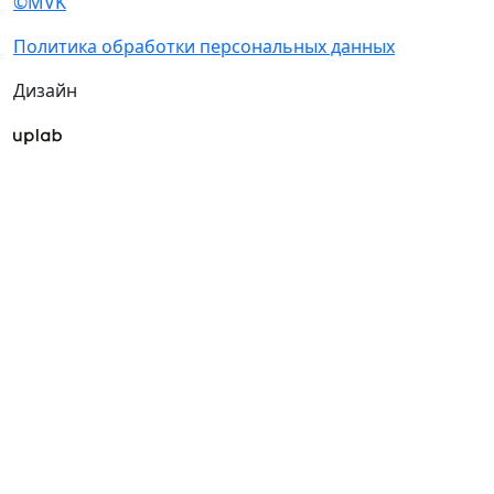
Каталог продукции 2025
стенд
Правила посещения
Гостиницы и
Гостиницы и визовая
визовая поддержка
поддержка
Посетителям
Пресс-центр
Получить
Новости выставки
электронный билет
Статьи участников
Список участников
Пресс-релизы
2026
Фото и видео
Каталог продукции
Для СМИ
2025
Аккредитация СМИ
Правила посещения
Программа
Гостиницы и
Деловая программа
визовая поддержка
Пресс-центр
Новости выставки
Статьи участников