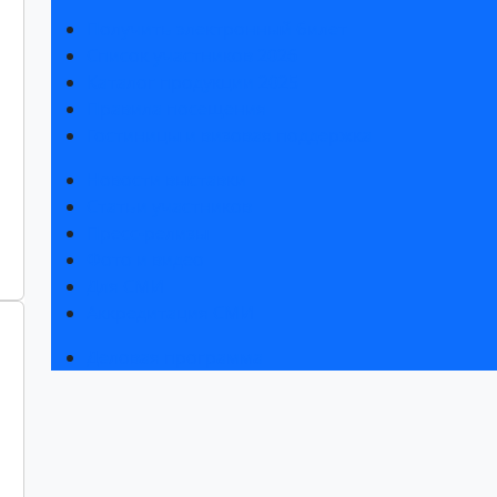
Получить электронный билет
Список участников 2026
Каталог продукции 2025
Правила посещения
Гостиницы и визовая поддержка
Новости выставки
Статьи участников
Пресс-релизы
Фото и видео
Для СМИ
Аккредитация СМИ
Деловая программа