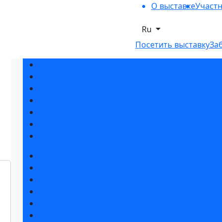
О выставке
Участ
Ru
Посетить выставку
За
Разделы выставки
Список участников 2026
Спикеры
Отзывы о выставке
Партнеры и спонсоры
Ответы на частые вопросы
Контакты
Забронировать стенд
Каталог стендов
Субсидии на участие
Советы по участию в выставке
Пригласить посетителей на стенд
Гостиницы и визовая поддержка