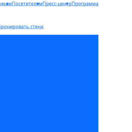
никам
Посетителям
Пресс-центр
Программа
бронировать стенд